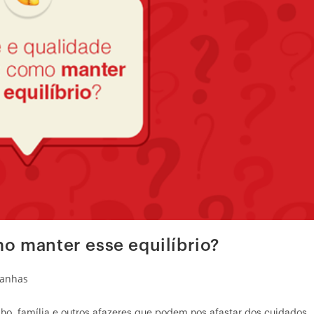
mo manter esse equilíbrio?
anhas
lho, família e outros afazeres que podem nos afastar dos cuidados