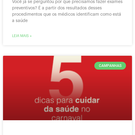
Você já se perguntou por que precisamos fazer exames
preventivos? É a partir dos resultados desses
procedimentos que os médicos identificam como está
a saúde
LEIA MAIS »
CAMPANHAS