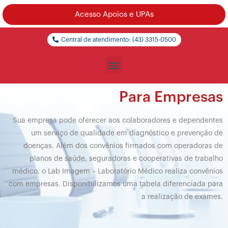
Acesso Apoios e UPAs
Central de atendimento: (43) 3315-0500
Para Empresas
Sua empresa pode oferecer aos colaboradores e dependentes
um serviço de qualidade em diagnóstico e prevenção de
doenças. Além dos convênios firmados com operadoras de
planos de saúde, seguradoras e cooperativas de trabalho
médico, o Lab Imagem – Laboratório Médico realiza convênios
com empresas. Disponibilizamos uma tabela diferenciada para
a realização de exames.