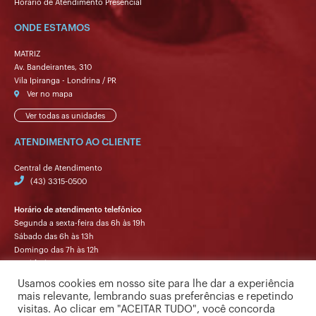
Horário de Atendimento Presencial
ONDE ESTAMOS
MATRIZ
Av. Bandeirantes, 310
Vila Ipiranga - Londrina / PR
Ver no mapa
Ver todas as unidades
ATENDIMENTO AO CLIENTE
Central de Atendimento
(43) 3315-0500
Horário de atendimento telefônico
Segunda a sexta-feira das 6h às 19h
Sábado das 6h às 13h
Domingo das 7h às 12h
Ouvidoria
Segunda a sexta-feira das 9h às 17h.
Usamos cookies em nosso site para lhe dar a experiência
mais relevante, lembrando suas preferências e repetindo
visitas. Ao clicar em "ACEITAR TUDO", você concorda