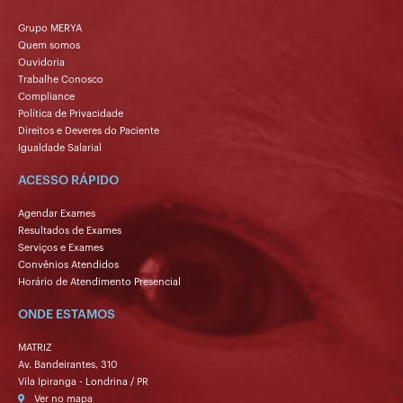
CARE PLUS
Grupo MERYA
Quem somos
Ouvidoria
CASEMBRAPA
Trabalhe Conosco
Compliance
CASSI
Política de Privacidade
Direitos e Deveres do Paciente
CENTRAL PÓSTUMOS
Igualdade Salarial
ACESSO RÁPIDO
CESP
Agendar Exames
CISNOP
Resultados de Exames
Serviços e Exames
Convênios Atendidos
CISVIR
Horário de Atendimento Presencial
CLINIPAM
ONDE ESTAMOS
MATRIZ
ELLO ASSSISTENCIAL
Av. Bandeirantes, 310
Vila Ipiranga - Londrina / PR
FUNDAÇÃO COPEL
Ver no mapa