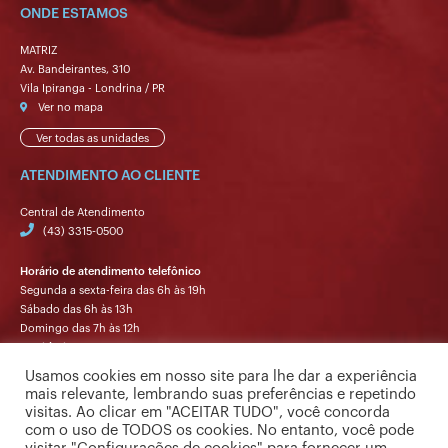
ONDE ESTAMOS
MATRIZ
Av. Bandeirantes, 310
Vila Ipiranga - Londrina / PR
Ver no mapa
Ver todas as unidades
ATENDIMENTO AO CLIENTE
Central de Atendimento
(43) 3315-0500
Horário de atendimento telefônico
Segunda a sexta-feira das 6h às 19h
Sábado das 6h às 13h
Domingo das 7h às 12h
Ouvidoria
Segunda a sexta-feira das 9h às 17h.
Usamos cookies em nosso site para lhe dar a experiência
mais relevante, lembrando suas preferências e repetindo
visitas. Ao clicar em "ACEITAR TUDO", você concorda
com o uso de TODOS os cookies. No entanto, você pode