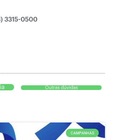
3) 3315-0500
ia
Outras dúvidas
CAMPANHAS