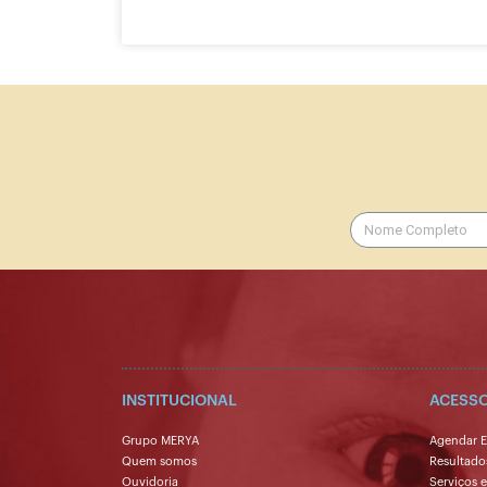
INSTITUCIONAL
ACESSO
Grupo MERYA
Agendar 
Quem somos
Resultado
Ouvidoria
Serviços 