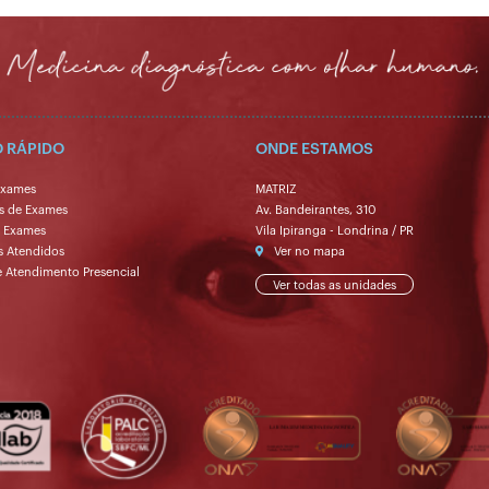
 RÁPIDO
ONDE ESTAMOS
Exames
MATRIZ
s de Exames
Av. Bandeirantes, 310
e Exames
Vila Ipiranga - Londrina / PR
s Atendidos
Ver no mapa
e Atendimento Presencial
Ver todas as unidades